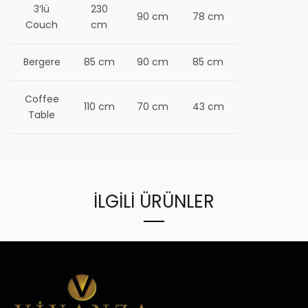
3’lü
230
90 cm
78 cm
Couch
cm
Bergere
85 cm
90 cm
85 cm
Coffee
110 cm
70 cm
43 cm
Table
İLGILI ÜRÜNLER