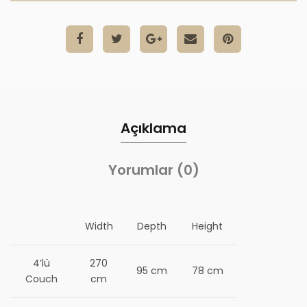
Açıklama
Yorumlar (0)
Width
Depth
Height
4’lü
270
95 cm
78 cm
Couch
cm