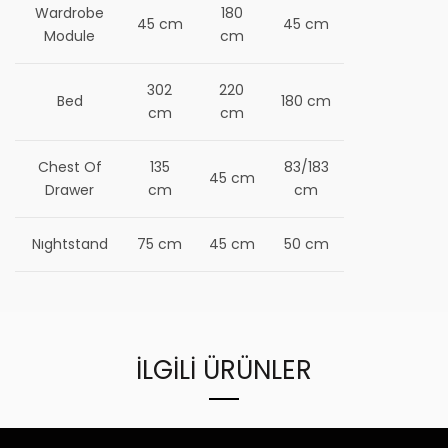
Wardrobe
180
45 cm
45 cm
Module
cm
302
220
Bed
180 cm
cm
cm
Chest Of
135
83/183
45 cm
Drawer
cm
cm
Nıghtstand
75 cm
45 cm
50 cm
İLGILI ÜRÜNLER