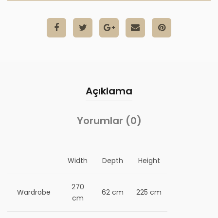
Açıklama
Yorumlar (0)
Width
Depth
Height
270
Wardrobe
62 cm
225 cm
cm