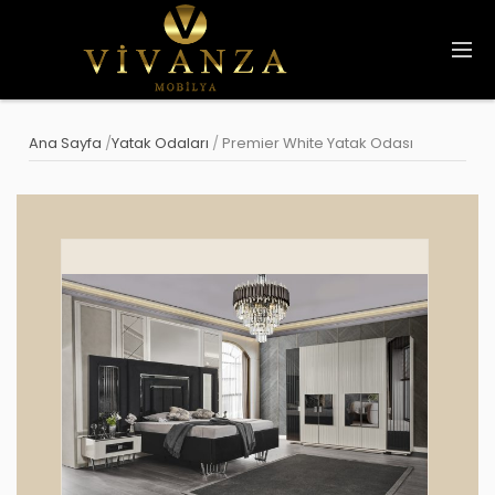
Ana Sayfa
/
Yatak Odaları
/
Premier White Yatak Odası